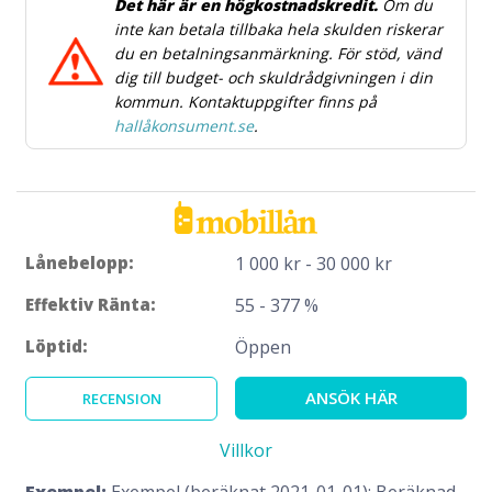
Det här är en högkostnadskredit.
Om du
inte kan betala tillbaka hela skulden riskerar
du en betalningsanmärkning. För stöd, vänd
dig till budget- och skuldrådgivningen i din
kommun. Kontaktuppgifter finns på
hallåkonsument.se
.
Lånebelopp:
1 000 kr - 30 000 kr
Effektiv Ränta:
55 - 377 %
Löptid:
Öppen
ANSÖK HÄR
RECENSION
Villkor