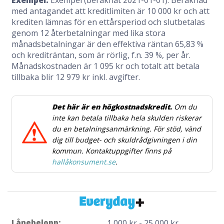
Exempel:
Exempel (beräknat 2021-01-01): Beräknad
med antagandet att kreditlimiten är 10 000 kr och att
krediten lämnas för en ettårsperiod och slutbetalas
genom 12 återbetalningar med lika stora
månadsbetalningar är den effektiva räntan 65,83 %
och krediträntan, som är rörlig, f.n. 39 %, per år.
Månadskostnaden är 1 095 kr och totalt att betala
tillbaka blir 12 979 kr inkl. avgifter.
Det här är en högkostnadskredit.
Om du
inte kan betala tillbaka hela skulden riskerar
du en betalningsanmärkning. För stöd, vänd
dig till budget- och skuldrådgivningen i din
kommun. Kontaktuppgifter finns på
hallåkonsument.se
.
Lånebelopp:
1 000 kr - 25 000 kr