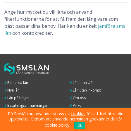
Ange hur mycket du vill låna och använd
filterfunktionerna för att få fram den långivare som
bäst passar dina behov. Här kan du enkelt
jämföra sms
lån
och kontokrediter.
Räntefria lån
Lån utan UC
Nya lån
Lån utan inkomst
Lån på helger
Om oss
Betalningsanmärkningar
Villkor
På Smslån.nu använder vi oss av
cookies
för att förbättra din
Copyright © 2026 - Smslån.nu
upplevelse. Genom att använda hemsidan godkänner du vår
cookie policy.
Ok